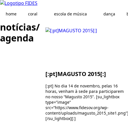
home
coral
escola de música
dança
notícias/
agenda
[:pt]MAGUSTO 2015[:]
[:pt] No dia 14 de novembro, pelas 16
horas, venham à sede para participarem
no nosso “Magusto 2015”. [su_lightbox
type=”image”
src=”https://www.fidesov.org/wp-
content/uploads/magusto_2015_site1.png”
[/su_lightbox][:]