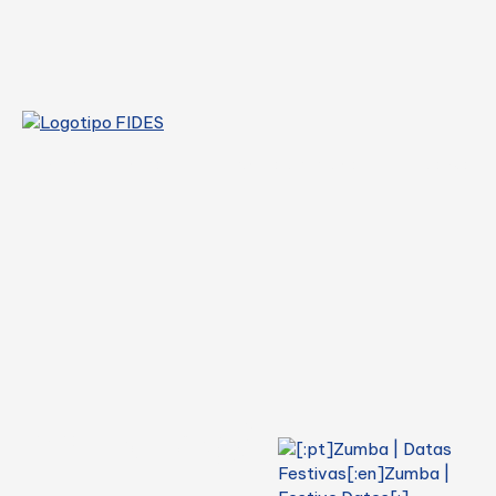
home
coral
escola de música
dança
notícias/