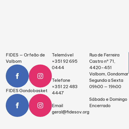
FIDES — Orfeão de
Telemóvel
Rua de Ferreira
Valbom
+351 92 695
Castro nº 71,
0444
4420-451
Valbom, Gondomar
Telefone
Segunda a Sexta
+351 22 483
09h00 — 19h00
FIDES Gondobasket
4447
Sábado e Domingo
Email
Encerrado
geral@fidesov.org