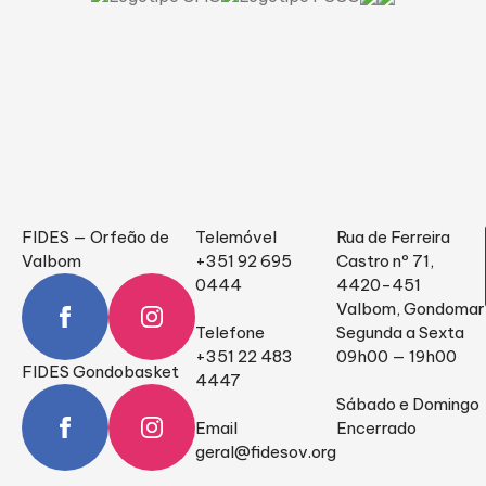
FIDES — Orfeão de
Telemóvel
Rua de Ferreira
Valbom
+351 92 695
Castro nº 71,
0444
4420-451
Valbom, Gondomar
Telefone
Segunda a Sexta
+351 22 483
09h00 — 19h00
FIDES Gondobasket
4447
Sábado e Domingo
Email
Encerrado
geral@fidesov.org