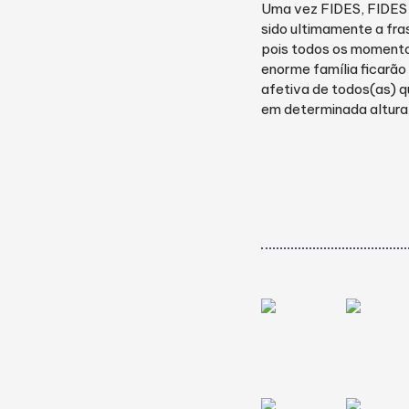
Uma vez FIDES, FIDE
sido ultimamente a fras
pois todos os momento
enorme família ficarã
afetiva de todos(as) q
em determinada altura
Venha faze
parte da
comunida
FIDES
galeri