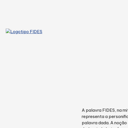
home
coral
escola de música
dança
associação
A palavra FIDES, na mi
representa a personif
palavra dada. A noção