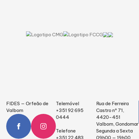
Uma questão de cultura.
FIDES — Orfeão de
Telemóvel
Rua de Ferreira
Valbom
+351 92 695
Castro nº 71,
0444
4420-451
Valbom, Gondomar
Telefone
Segunda a Sexta
+351 22 483
09h00 — 19h00