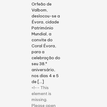
Orfeão de
Valbom,
deslocou-se a
Évora, cidade
Património
Mundial, a
convite do
Coral Évora,
para a
celebração do
seu 38.º
aniversário,
nos dias 4 e 5
de […]
<!-- This
element is
missing.
Please open