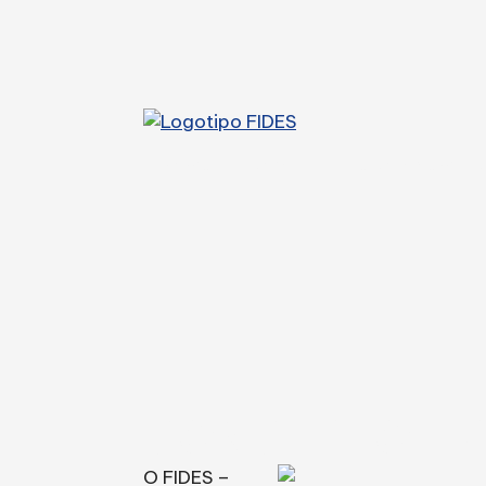
home
coral
escola de músi
CONCERTO EM 
O FIDES –