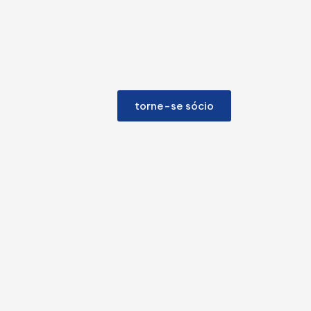
ícias
agenda
torne-se sócio