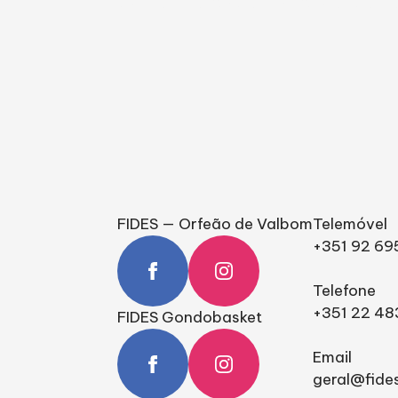
FIDES — Orfeão de Valbom
Telemóvel
+351 92 6
Telefone
+351 22 48
FIDES Gondobasket
Email
geral@fide