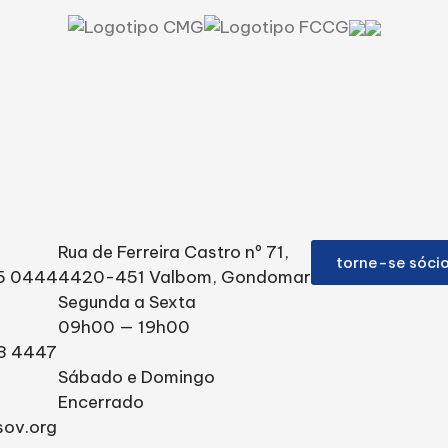
Rua de Ferreira Castro nº 71,
torne-se sóci
95 0444
4420-451 Valbom, Gondomar
Segunda a Sexta
09h00 — 19h00
3 4447
Sábado e Domingo
Encerrado
sov.org