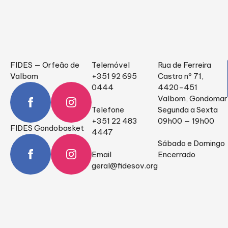
FIDES — Orfeão de
Telemóvel
Rua de Ferreira
Valbom
+351 92 695
Castro nº 71,
0444
4420-451
Valbom, Gondomar
Telefone
Segunda a Sexta
+351 22 483
09h00 — 19h00
FIDES Gondobasket
4447
Sábado e Domingo
Email
Encerrado
geral@fidesov.org