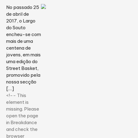
No passado 25
de abril de
2017, o Largo
do Souto
encheu-se com
mais de uma
centena de
jovens, em mais
uma edição do
Street Basket,
promovido pela
nossa secção
[…]
<!-- This
element is
missing. Please
open the page
in Breakdance
and check the
browser