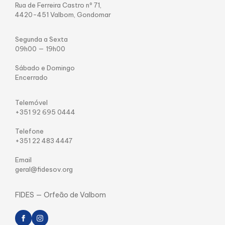
Rua de Ferreira Castro nº 71,
4420-451 Valbom, Gondomar
Segunda a Sexta
09h00 — 19h00
Sábado e Domingo
Encerrado
Telemóvel
+351 92 695 0444
Telefone
+351 22 483 4447
Email
geral@fidesov.org
FIDES — Orfeão de Valbom